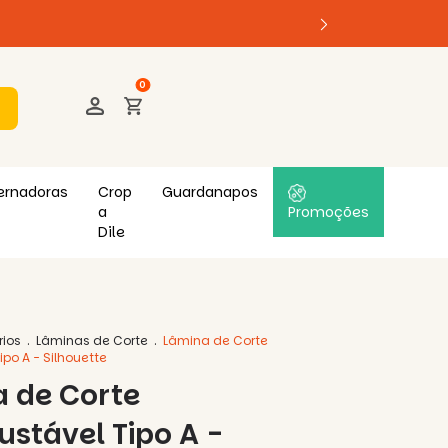
0
ernadoras
Crop
Guardanapos
a
Promoções
Dile
rios
.
Lâminas de Corte
.
Lâmina de Corte
ipo A - Silhouette
 de Corte
ustável Tipo A -