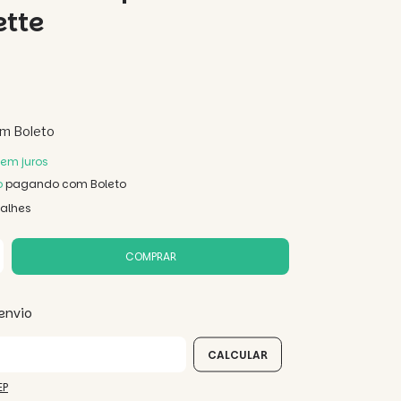
ette
om
Boleto
em juros
o
pagando com Boleto
talhes
envio
 CEP:
CALCULAR
EP