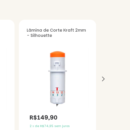
Lâmina de Corte Kraft 2mm
Lâmina de
- Silhouette
Point Pre
R$149,90
R$108
2
x
de
R$74,95
sem juros
2
x
de
R$54