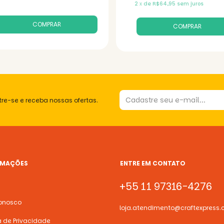
2
x
de
R$64,95
sem juros
re-se e receba nossas ofertas.
RMAÇÕES
ENTRE EM CONTATO
+55 11 97316-4276
onosco
loja.atendimento@craftexpress.
ca de Privacidade