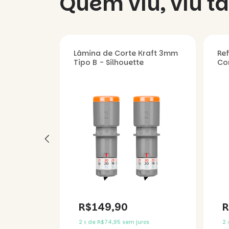
Quem viu, viu 
Manual
Lâmina de Corte Kraft 3mm
Ref
Tipo B - Silhouette
Co
Pe
R$149,90
R
os
2
x
de
R$74,95
sem juros
2