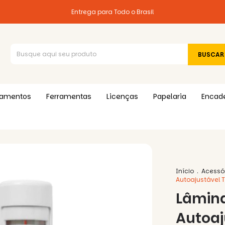
Entrega para Todo o Brasil
pamentos
Ferramentas
Licenças
Papelaria
Encad
Início
.
Acessó
Autoajustável T
Lâmina
Autoaj