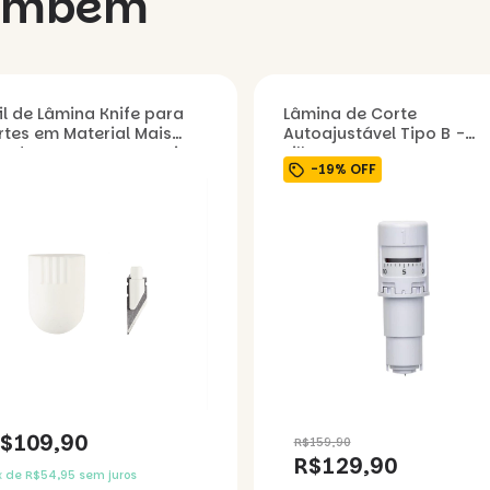
também
il de Lâmina Knife para
Lâmina de Corte
rtes em Material Mais
Autoajustável Tipo B -
sados e Espessos - Cricut
Silhouette
-
19
%
OFF
$109,90
R$159,90
R$129,90
x
de
R$54,95
sem juros