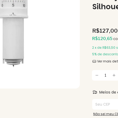
Silhou
R$127,00
R$120,65
c
2
x de
R$63,50
s
5% de descont
Ver mais de
Meios de 
Entregas para o
Não sei meu C