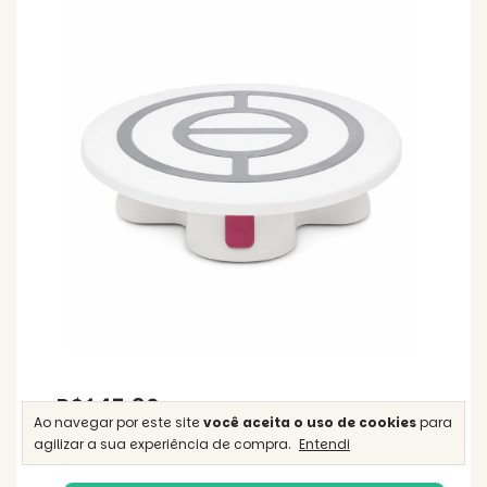
R$145,90
Ao navegar por este site
você aceita o uso de cookies
para
2
x
de
R$72,95
sem juros
agilizar a sua experiência de compra.
Entendi