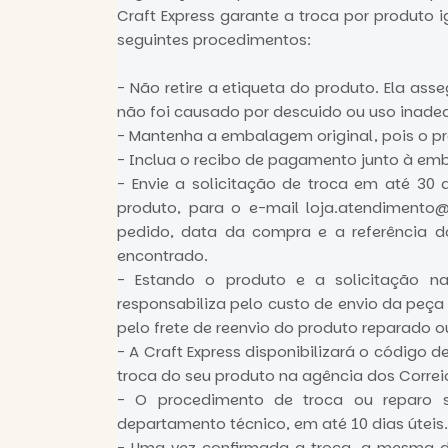
Craft Express garante a troca por produto i
seguintes procedimentos:
- Não retire a etiqueta do produto. Ela as
não foi causado por descuido ou uso inade
- Mantenha a embalagem original, pois o pr
- Inclua o recibo de pagamento junto à em
- Envie a solicitação de troca em até 30
produto, para o e-mail
loja.atendimento@
pedido, data da compra e a referência 
encontrado.
- Estando o produto e a solicitação na
responsabiliza pelo custo de envio da peça
pelo frete de reenvio do produto reparado o
- A Craft Express disponibilizará o código 
troca do seu produto na agência dos Correi
- O procedimento de troca ou reparo s
departamento técnico, em até 10 dias úteis.
- Uma vez confirmada a troca, a mesma d