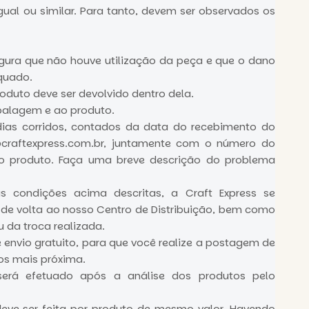
gual ou similar. Para tanto, devem ser observados os
segura que não houve utilização da peça e que o dano
quado.
oduto deve ser devolvido dentro dela.
balagem e ao produto.
 dias corridos, contados da data do recebimento do
craftexpress.com.br
, juntamente com o número do
do produto. Faça uma breve descrição do problema
s condições acima descritas, a Craft Express se
 de volta ao nosso Centro de Distribuição, bem como
u da troca realizada.
de envio gratuito, para que você realize a postagem de
os mais próxima.
erá efetuado após a análise dos produtos pelo
eve ser feita por produto de mesmo valor. Havendo