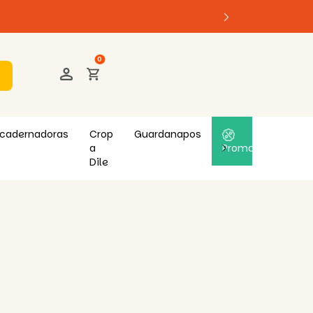
0
cadernadoras
Crop
Guardanapos
a
Promoções
Dile