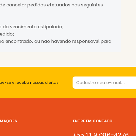
o de cancelar pedidos efetuados nas seguintes
 do vencimento estipulado;
edido;
ão encontrado, ou não havendo responsável para
re-se e receba nossas ofertas.
RMAÇÕES
ENTRE EM CONTATO
+55 11 97316-4276