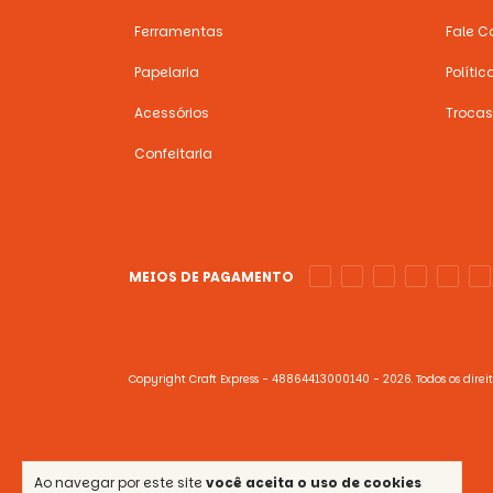
Ferramentas
Fale C
Papelaria
Políti
Acessórios
Trocas
Confeitaria
MEIOS DE PAGAMENTO
Copyright Craft Express - 48864413000140 - 2026. Todos os direit
Ao navegar por este site
você aceita o uso de cookies