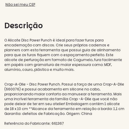
Não sei meu CEP
Descrição
O Alicate Disc Power Punch é ideal para fazer furos para
encadernação com discos. Crie seus próprios cadernos e
planners com esta ferramenta que possui guia de alinhamento
para que os furos fiquem com o espaçamento perfeito. Este
alicate de perfuração em formato de Cogumelo, fura facilmente
em papéis com gramatura de maior espessura como: MDF,
alumínio, couro, plástico e muito mais.
Crop-A-Dile - Disc Power Punch. Possui a força de uma Crop-A-Dile
(660076) e possui acabamento em silicone no cabo,
proporcionando maior conforto ao manusear a ferramenta. Mais
uma incrível ferramenta da família Crop -A-Dile que você não
pode deixar de ter em seu atelier! Embalagem contém 1 alicate
de 18 x 10 cm **Alcance da ferramenta em relação a borda: 1,1 cm
Garantia: defeitos de Fabricação. Origem: China
Referência do Fabricante: 661367