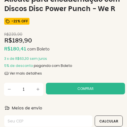
Discos Disc Power Punch - We R
-
21
%
OFF
R$239,90
R$189,90
R$180,41
com
Boleto
3
x de
R$63,30
sem juros
5% de desconto
pagando com Boleto
Ver mais detalhes
Meios de envio
Entregas para o CEP:
CALCULAR