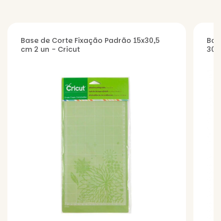
Base de Corte Fixação Padrão 15x30,5
Bas
cm 2 un - Cricut
30,