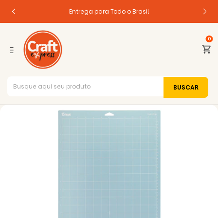
Entrega para Todo o Brasil
0