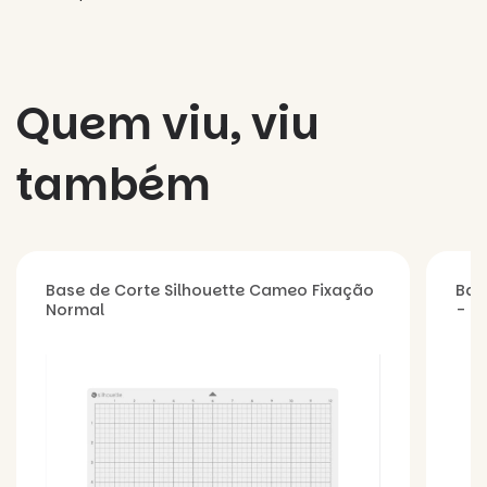
Quem viu, viu
também
Base de Corte Silhouette Cameo Fixação
Bas
Normal
- Cr