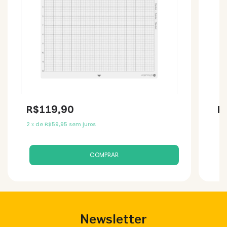
R$119,90
R
2
x
de
R$59,95
sem juros
Newsletter