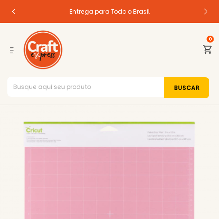
Entrega para Todo o Brasil
0