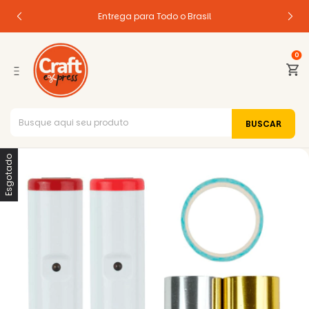
Entrega para Todo o Brasil
0
Esgotado