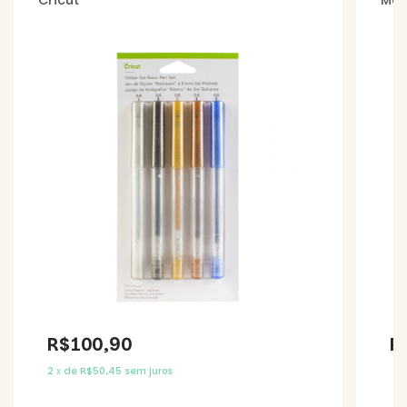
Cricut
Méd
R$100,90
R
2
x
de
R$50,45
sem juros