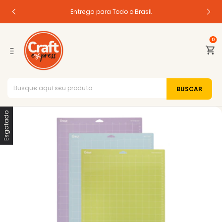
Entrega para Todo o Brasil
0
Esgotado