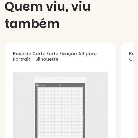
Quem viu, viu
também
Base de Corte Forte Fixação A4 para
Bas
Portrait - Silhouette
Cri