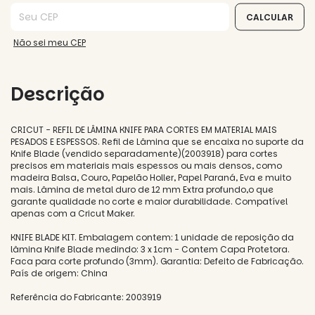
Entregas para o CEP:
CALCULAR
Não sei meu CEP
Descrição
CRICUT - REFIL DE LÂMINA KNIFE PARA CORTES EM MATERIAL MAIS
PESADOS E ESPESSOS. Refil de Lâmina que se encaixa no suporte da
Knife Blade (vendido separadamente)(2003918) para cortes
precisos em materiais mais espessos ou mais densos, como
madeira Balsa, Couro, Papelão Holler, Papel Paraná, Eva e muito
mais. Lâmina de metal duro de 12 mm Extra profundo,o que
garante qualidade no corte e maior durabilidade. Compatível
apenas com a Cricut Maker.
KNIFE BLADE KIT. Embalagem contem: 1 unidade de reposição da
lâmina Knife Blade medindo: 3 x 1cm - Contem Capa Protetora.
Faca para corte profundo (3mm). Garantia: Defeito de Fabricação.
País de origem: China
Referência do Fabricante: 2003919