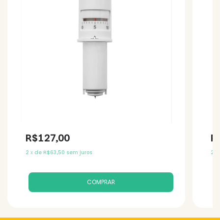
R$127,00
R
2
x
de
R$63,50
sem juros
2
x