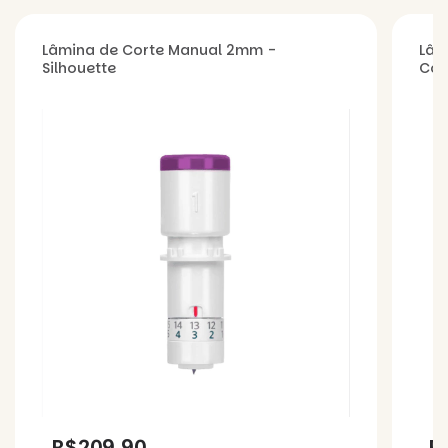
Lâmina de Corte Manual 2mm -
Lâm
Silhouette
Cor
R$209,90
R