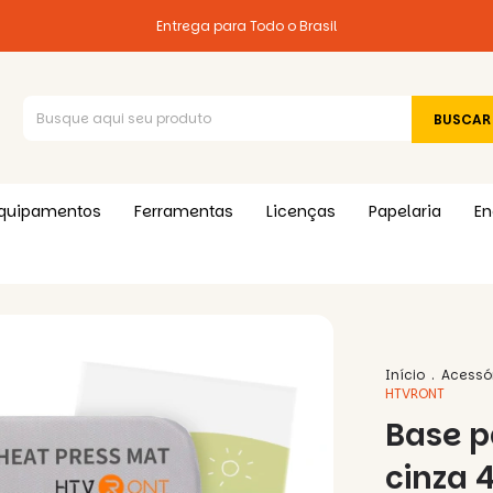
Entrega para Todo o Brasil
quipamentos
Ferramentas
Licenças
Papelaria
En
Início
.
Acessó
HTVRONT
Base p
cinza