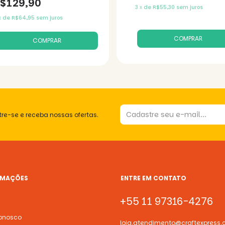
$129,90
3
x
de
R$55,30
sem juros
x
de
R$64,95
sem juros
re-se e receba nossas ofertas.
RMAÇÕES
ENTRE EM CONTATO
+55 11 97316-4276
onosco
loja.atendimento@craftexpress.