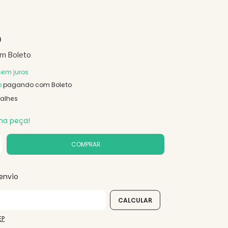
0
om
Boleto
sem juros
o
pagando com Boleto
talhes
ma peça!
envio
 CEP:
CALCULAR
EP