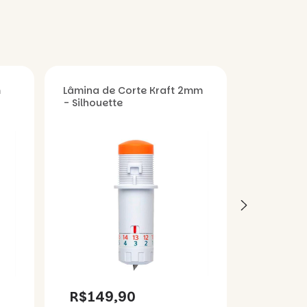
m
Lâmina de Corte Kraft 2mm
Lâmina de
- Silhouette
2mm - Sil
R$149,90
R$209