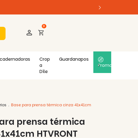
0
cadernadoras
Crop
Guardanapos
a
Promoções
Dile
rios
.
Base para prensa térmica cinza 41x41cm
ara prensa térmica
 41x41cm HTVRONT