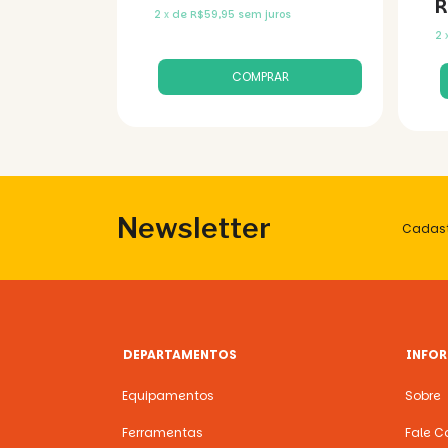
R
os
2
x
de
R$59,95
sem juros
2
Newsletter
Cadast
DEPARTAMENTOS
INFO
Equipamentos
Sobre
Ferramentas
Fale C