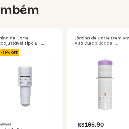
também
mina de Corte
Lâmina de Corte Premiu
oajustável Tipo B -
Alta Durabilidade -
houette
Silhouette
-
19
%
OFF
R$165,90
$159,90