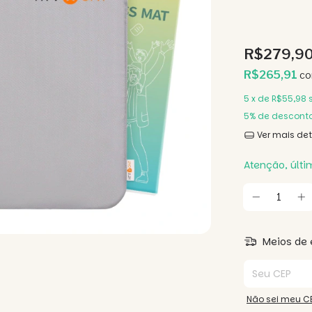
R$279,9
R$265,91
c
5
x de
R$55,98
5% de descont
Ver mais de
Atenção, últi
Meios de 
Entregas para o
Não sei meu C