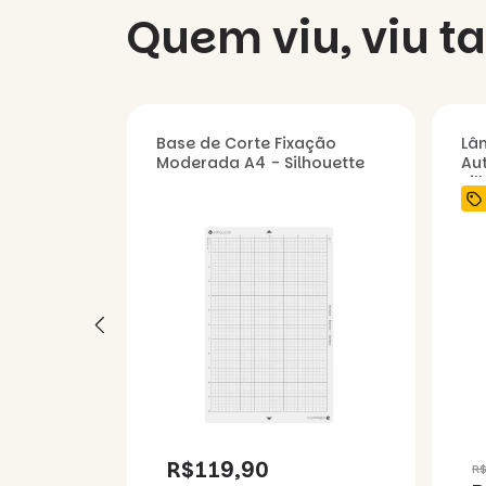
Quem viu, viu 
te Fixação
Base de Corte Fixação
Lâ
 Silhouette
Moderada A4 - Silhouette
Aut
Sil
R$119,90
R