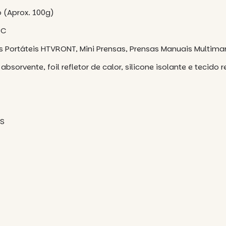
o (Aprox. 100g)
°C
s Portáteis HTVRONT, Mini Prensas, Prensas Manuais Multim
sorvente, foil refletor de calor, silicone isolante e tecido
US