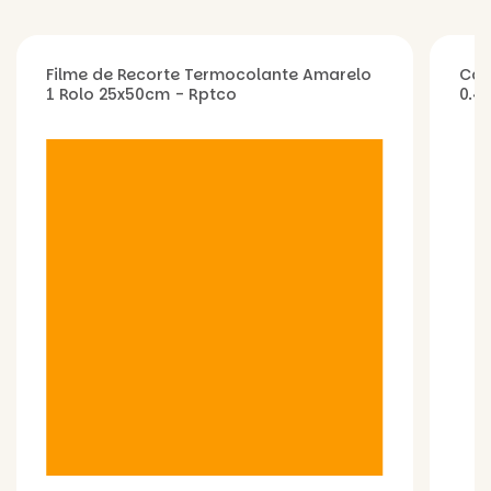
Filme de Recorte Termocolante Amarelo
Can
1 Rolo 25x50cm - Rptco
0.4