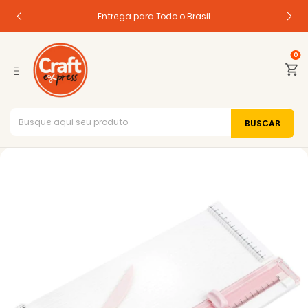
Entrega para Todo o Brasil
0