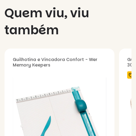
Quem viu, viu
também
Guilhotina e Vincadora Confort - Wer
Gui
Memory Keepers
30,