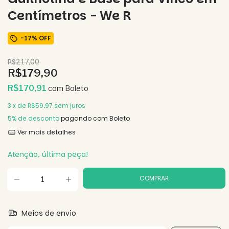
Centímetros - We R
-
17
%
OFF
R$217,00
R$179,90
R$170,91
com
Boleto
3
x de
R$59,97
sem juros
5% de desconto
pagando com Boleto
Ver mais detalhes
Atenção, última peça!
Meios de envio
Entregas para o CEP: