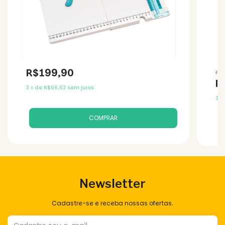
R$199,90
R$
R
3
x
de
R$66,63
sem juros
10
Newsletter
Cadastre-se e receba nossas ofertas.