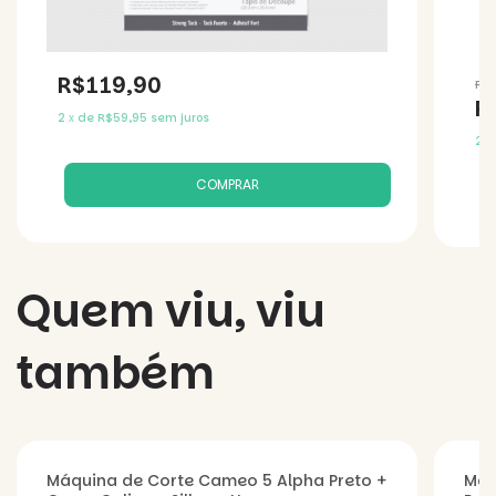
R$119,90
R$
R
2
x
de
R$59,95
sem juros
2
x
Quem viu, viu
também
Máquina de Corte Cameo 5 Alpha Preto +
Máq