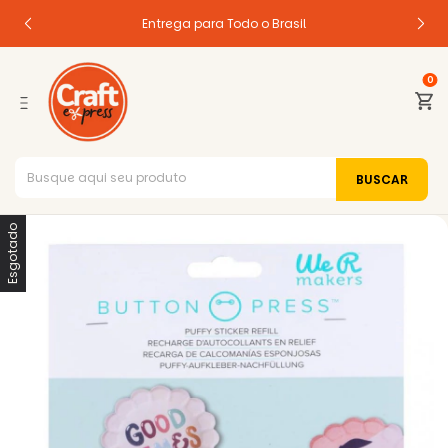
Entrega para Todo o Brasil
0
Esgotado